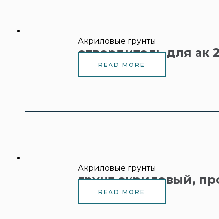
Акриловые грунты
отвердитель для ак 2
READ MORE
Акриловые грунты
грунт акриловый, пр
READ MORE