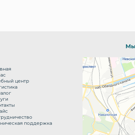
Мы
Долька
Производственное предпр
авная
нас
ебный центр
гистика
талог
луги
нтакты
айс
трудничество
хническая поддержка