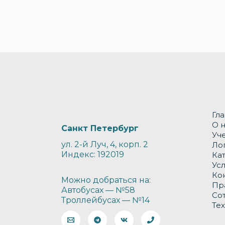
Гл
О 
Санкт Петербург
Уч
ул. 2-й Луч, 4, корп. 2
Ло
Индекс: 192019
Ка
Ус
Ко
Можно добраться на:
Пр
Автобусах — №58
Со
Троллейбусах — №14
Те