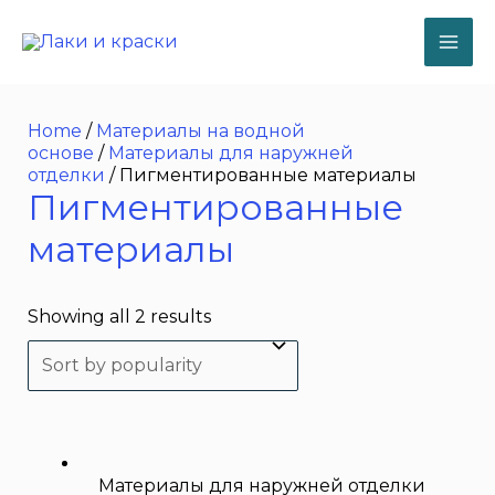
Перейти
к
содержимому
MA
ME
Home
/
Материалы на водной
основе
/
Материалы для наружней
отделки
/ Пигментированные мaтериалы
Пигментированные
мaтериалы
Showing all 2 results
Материалы для наружней отделки