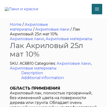
Перейти
к
содержимому
MA
ME
Home
/
Акриловые
материалы
/
Акриловые лаки
/ Лак
Акриловый 25л мат 10%
Акриловые лаки
,
Акриловые материалы
Лак Акриловый 25л
мат 10%
SKU:
AC6810
Categories:
Акриловые лаки
,
Акриловые материалы
Description
Additional information
ОБЛАСТЬ ПРИМЕНЕНИЯ
Акриловый лак, полностью прозрачный,
без изменений цвета на поверхности
дерева или грунта. Обладает очень