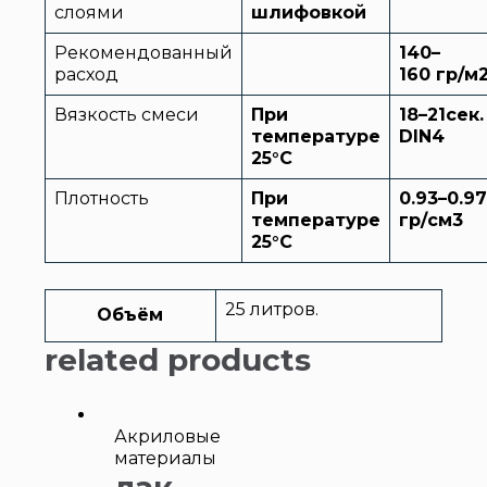
слоями
шлифовкой
Рекомендованный
140–
расход
16
0
гр/м
Вязкость смеси
При
18
–
21
сек.
температуре
DIN4
25°C
Плотность
При
0.93–0.97
температуре
гр/см3
25°C
25 литров.
Объём
related products
Акриловые
материалы