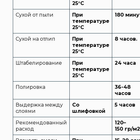
25
°
C
Сухой от пыли
При
180
мину
температуре
25
°
C
Сухой на отлип
При
8
часов.
температуре
25
°
C
Штабелирование
При
24 часа
температуре
25
°
C
Полировка
36-48
часов
Выдержка между
Со
5 часов
слоями
шлифовкой
Рекомендованный
120–
расход
1
50
гр/м2