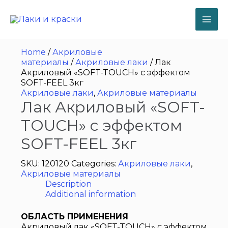
Перейти
к
содержимому
MA
ME
Home
/
Акриловые
материалы
/
Акриловые лаки
/ Лак
Акриловый «SOFT-TOUCH» с эффектом
SOFT-FEEL 3кг
Акриловые лаки
,
Акриловые материалы
Лак Акриловый «SOFT-
TOUCH» с эффектом
SOFT-FEEL 3кг
SKU:
120120
Categories:
Акриловые лаки
,
Акриловые материалы
Description
Additional information
ОБЛАСТЬ ПРИМЕНЕНИЯ
Акриловый лак «SOFT-TOUCH» с эффектом