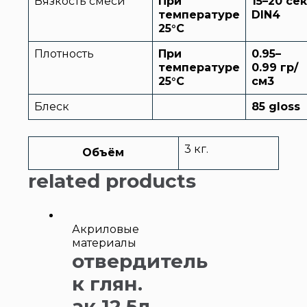
Вязкость смеси
При
1
5
–20 сек
температуре
DIN4
25
°
C
Плотность
При
0.95
–
температуре
0.99
гр/
25
°
C
см3
Блеск
85 gloss
3 кг.
Объём
related products
Акриловые
материалы
отвердитель
к глян.
ак 12,5л