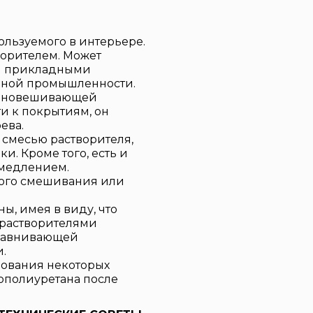
ользуемого в интерьере.
ворителем. Может
ми прикладными
ьной промышленности.
авновешивающей
ти к покрытиям, он
ева.
 смесью растворителя,
и. Кроме того, есть и
медлением.
ого смешивания или
, имея в виду, что
 растворителями
ыравнивающей
.
рования некоторых
нополиуретана после