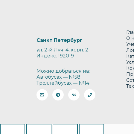
Гл
О 
Санкт Петербург
Уч
ул. 2-й Луч, 4, корп. 2
Ло
Индекс: 192019
Ка
Ус
Ко
Можно добраться на:
Пр
Автобусах — №58
Со
Троллейбусах — №14
Те