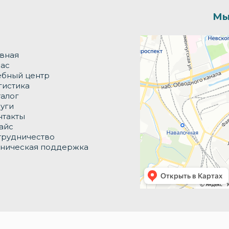
Мы
Долька
Производственное предпр
авная
нас
ебный центр
гистика
талог
луги
нтакты
айс
трудничество
хническая поддержка