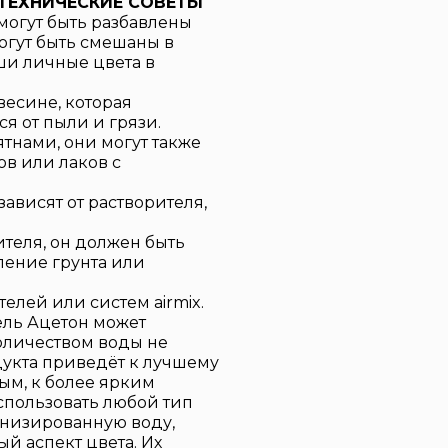
ТЕХНИЧЕСКИЕ СОВЕТЫ
 могут быть разбавлены
огут быть смешаны в
ши личные цвета в
есине, которая
я от пыли и грязи.
нами, они могут также
в или лаков с
ависят от растворителя,
ителя, он должен быть
ление грунта или
лей или систем airmix.
ель Ацетон может
оличеством воды не
укта приведёт к лучшему
ым, к более ярким
спользовать любой тип
онизированную воду,
ый аспект цвета. Их