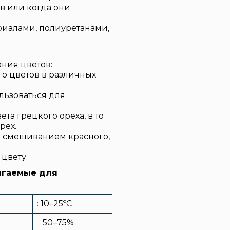
в или когда они
риалами, полиуретанами,
ния цветов:
о цветов в различных
льзоваться для
та грецкого ореха, в то
рех.
о смешиванием красного,
цвету.
агаемые для
: 10–25ºC
: 50–75%