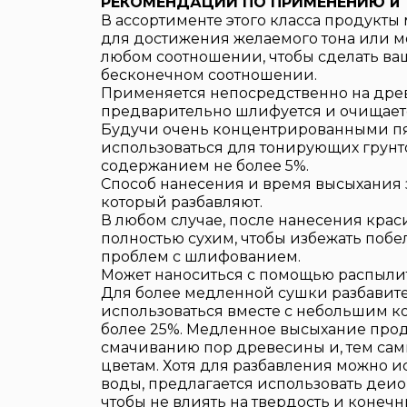
РЕКОМЕНДАЦИИ ПО ПРИМЕНЕНИЮ и 
В ассортименте этого класса продукты
для достижения желаемого тона или м
любом соотношении, чтобы сделать ва
бесконечном соотношении.
Применяется непосредственно на древ
предварительно шлифуется и очищаетс
Будучи очень концентрированными пят
использоваться для тонирующих грунто
содержанием не более 5%.
Способ нанесения и время высыхания з
который разбавляют.
В любом случае, после нанесения крас
полностью сухим, чтобы избежать побе
проблем с шлифованием.
Может наноситься с помощью распылите
Для более медленной сушки разбавит
использоваться вместе с небольшим к
более 25%. Медленное высыхание прод
смачиванию пор древесины и, тем сам
цветам. Хотя для разбавления можно и
воды, предлагается использовать деи
чтобы не влиять на твердость и конечн