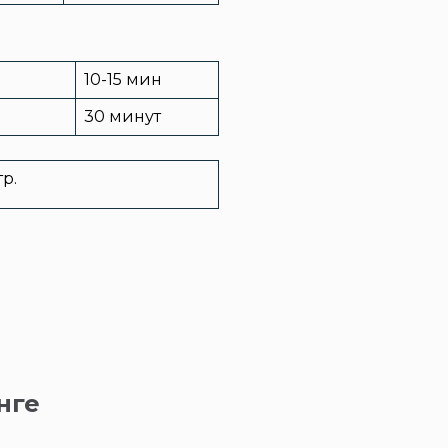
10-15 мин
30 минут
тр.
нге