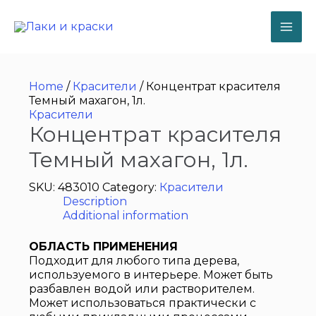
Перейти
к
содержимому
MA
ME
Home
/
Красители
/ Концентрат красителя
Темный махагон, 1л.
Красители
Концентрат красителя
Темный махагон, 1л.
SKU:
483010
Category:
Красители
Description
Additional information
ОБЛАСТЬ ПРИМЕНЕНИЯ
Подходит для любого типа дерева,
используемого в интерьере. Может быть
разбавлен водой или растворителем.
Может использоваться практически с