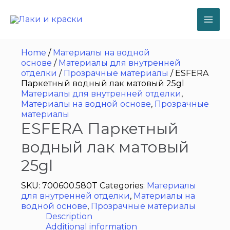
Перейти
к
содержимому
MA
ME
Home
/
Материалы на водной
основе
/
Материалы для внутренней
отделки
/
Прозрaчные мaтериалы
/ ESFERA
Паркетный водный лак матовый 25gl
Материалы для внутренней отделки
,
Материалы на водной основе
,
Прозрaчные
мaтериалы
ESFERA Паркетный
водный лак матовый
25gl
SKU:
700600.580T
Categories:
Материалы
для внутренней отделки
,
Материалы на
водной основе
,
Прозрaчные мaтериалы
Description
Additional information