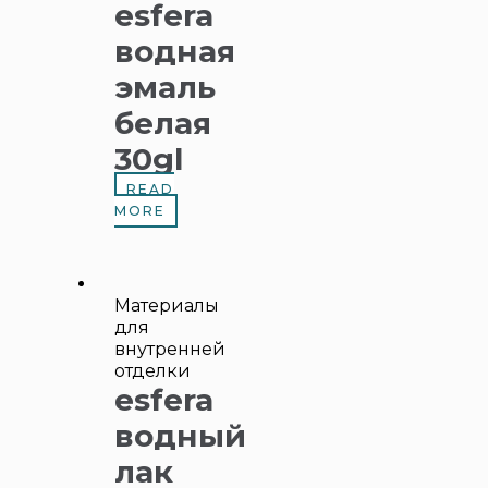
esfera
водная
эмаль
белая
30gl
READ
MORE
Материалы
для
внутренней
отделки
esfera
водный
лак