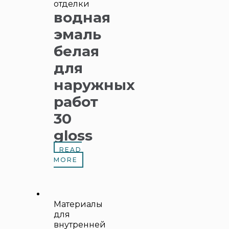
отделки
водная
эмаль
белая
для
наружных
работ
30
gloss
READ
MORE
Материалы
для
внутренней