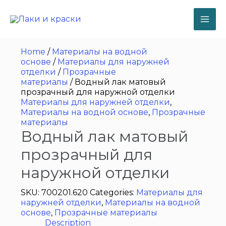
Перейти
к
содержимому
MA
ME
Home
/
Материалы на водной
основе
/
Материалы для наружней
отделки
/
Прoзрaчные
мaтериалы
/ Водный лак матовый
прозрачный для наружной отделки
Материалы для наружней отделки
,
Материалы на водной основе
,
Прoзрaчные
мaтериалы
Водный лак матовый
прозрачный для
наружной отделки
SKU:
700201.620
Categories:
Материалы для
наружней отделки
,
Материалы на водной
основе
,
Прoзрaчные мaтериалы
Description