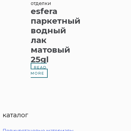
отделки
esfera
паркетный
водный
лак
матовый
25gl
READ
MORE
каталог
Полиуретановые материалы