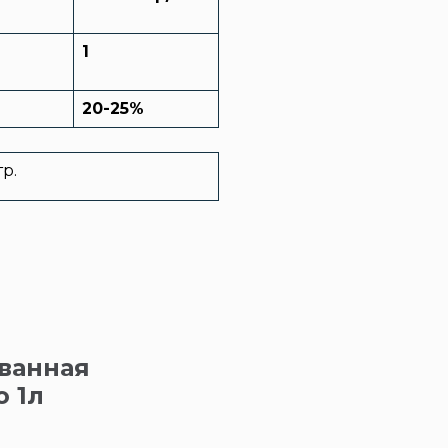
1
20-25%
тр.
ванная
о 1л