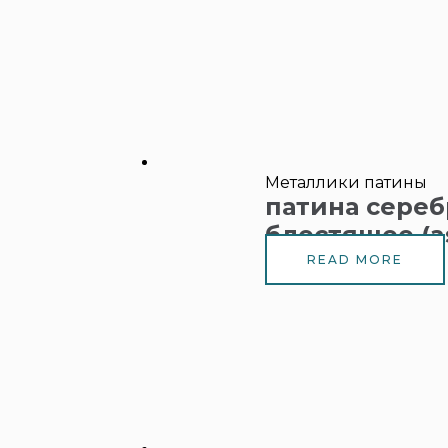
Металлики патины
патина сере
блестящее (a
READ MORE