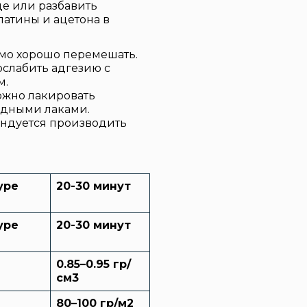
е или разбавить
патины и ацетона в
мо хорошо перемешать.
слабить адгезию с
м.
жно лакировать
одными лаками.
ендуется производить
уре
20-30 минут
уре
20-30 минут
0.85–0.95 гр/
см3
80–100 гр/м2