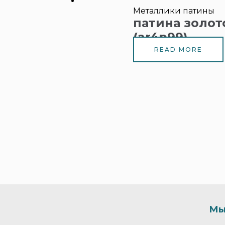
Металлики патины
патина золот
(ar4p99)
READ MORE
Мы