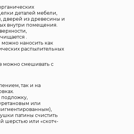
органических
делки деталей мебели,
й, дверей из древесины и
ых внутри помещения.
верхности,
счищается .
 можно наносить как
тических распылительных
в можно смешивать с
ением, так и на
вках.
 подложку,
уретановым или
пигментированным),
сушки патины счистить
й шерстью или «скотч-