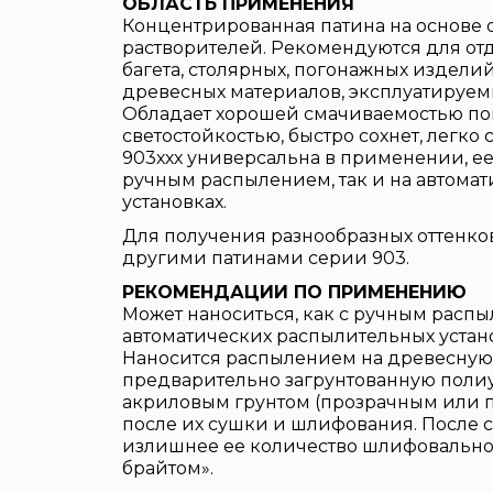
ОБЛАСТЬ ПРИМЕНЕНИЯ
Концентрированная патина на основе 
растворителей. Рекомендуются для от
багета, столярных, погонажных издели
древесных материалов, эксплуатируем
Обладает хорошей смачиваемостью по
светостойкостью, быстро сохнет, легко 
903ххх универсальна в применении, ее
ручным распылением, так и на автома
установках.
Для получения разнообразных оттенко
другими патинами серии 903.
РЕКОМЕНДАЦИИ ПО ПРИМЕНЕНИЮ
Может наноситься, как с ручным распыл
автоматических распылительных устано
Наносится распылением на древесную
предварительно загрунтованную поли
акриловым грунтом (прозрачным или 
после их сушки и шлифования. После 
излишнее ее количество шлифовально
брайтом».