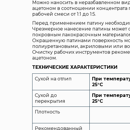
Можно наносить в неразбавленном вид
ацетоном в соотношении концентрата 
рабочей смеси от 1:1 до 1:5.
Перед применением патину необходи
Чрезмерное нанесение патины может о
покровным лакокрасочным материало
Окрашенную патинами поверхность мо
полиуретановыми, акриловыми или в
Очистку рабочих инструментов реком
ацетоном.
ТЕХНИЧЕСКИЕ ХАРАКТЕРИСТИКИ
Сухой на отлип
При температ
25
°
C
Сухой до
При температ
перекрытия
25
°
C
Плотность
Рекомендованный