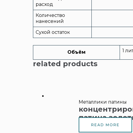
расход
Количество
нанесений
Сухой остаток
1 ли
Объём
related products
Металлики патины
концентриро
патина золот
READ MORE