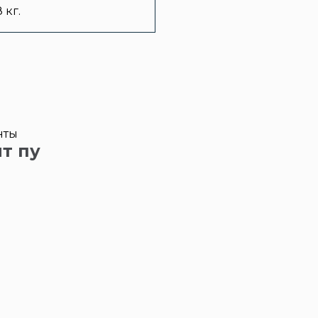
8 кг.
нты
т пу