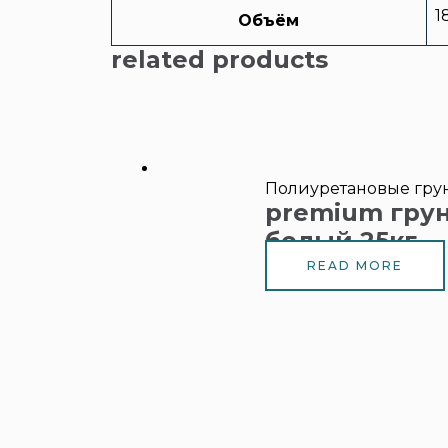
1
Объём
related products
Полиуретановые гру
premium грун
белый 25кг
READ MORE