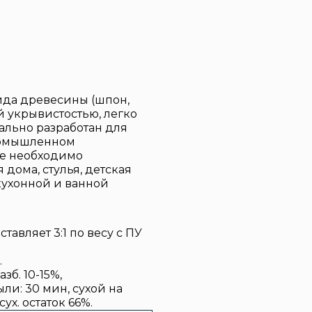
ида древесины (шпон,
 укрывистостью, легко
ально разработан для
ромышленном
де необходимо
дома, стулья, детская
 кухонной и ванной
авляет 3:1 по весу с ПУ
.
зб. 10-15%,
ыли: 30 мин, сухой на
сух. остаток 66%.