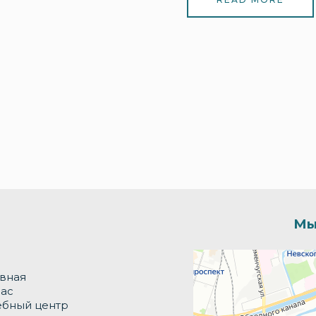
Мы
Долька
Производственное предпр
авная
нас
ебный центр