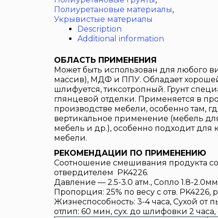
Полиуретановые материалы
,
Укрывистые материалы
Description
Additional information
ОБЛАСТЬ ПРИМЕНЕНИЯ
Может быть использован для любого в
массив), МДФ и ППУ. Обладает хорошей
шлифуется, тиксотропный. Грунт специ
глянцевой отделки. Применяется в п
производстве мебели, особенно там, г
вертикальное применение (мебель для 
мебель и др.), особенно подходит для
мебели.
РЕКОМЕНДАЦИИ ПО ПРИМЕНЕНИЮ
Соотношение смешивания продукта сост
отвердителем PK4226.
Давление — 2.5-3.0 атм., Сопло 1.8-2.0мм
Пропорция: 25% по весу с отв. PK4226, ра
Жизнеспособность: 3-4 часа, Сухой от п
отлип: 60 мин, сух. до шлифовки 2 часа, 