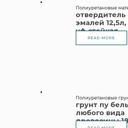
Полиуретановые мат
отвердитель
эмалей 12,5л,
уф стойкая
READ MORE
Полиуретановые гру
грунт пу бел
любого вида
древесины 1
READ MORE