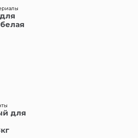
ериалы
 для
 белая
нты
ый для
8кг