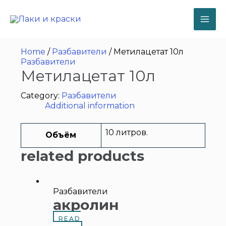
Перейти
к
содержимому
MA
ME
Home
/
Разбавители
/ Метилацетат 10л
Разбавители
Метилацетат 10л
Category:
Разбавители
Additional information
10 литров.
Объём
related products
Разбавители
акролин
READ